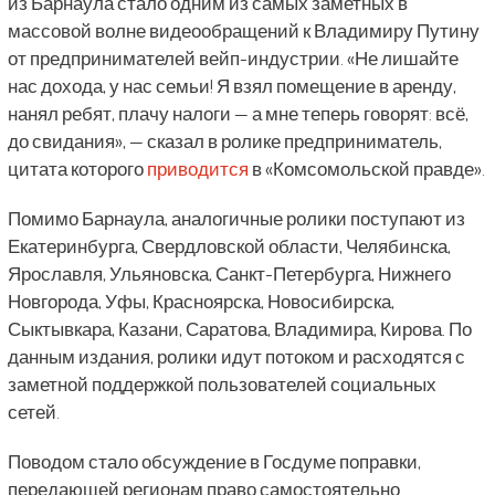
из Барнаула стало одним из самых заметных в
массовой волне видеообращений к Владимиру Путину
от предпринимателей вейп-индустрии. «Не лишайте
нас дохода, у нас семьи! Я взял помещение в аренду,
нанял ребят, плачу налоги — а мне теперь говорят: всё,
до свидания», — сказал в ролике предприниматель,
цитата которого
приводится
в «Комсомольской правде».
Помимо Барнаула, аналогичные ролики поступают из
Екатеринбурга, Свердловской области, Челябинска,
Ярославля, Ульяновска, Санкт-Петербурга, Нижнего
Новгорода, Уфы, Красноярска, Новосибирска,
Сыктывкара, Казани, Саратова, Владимира, Кирова. По
данным издания, ролики идут потоком и расходятся с
заметной поддержкой пользователей социальных
сетей.
Поводом стало обсуждение в Госдуме поправки,
передающей регионам право самостоятельно