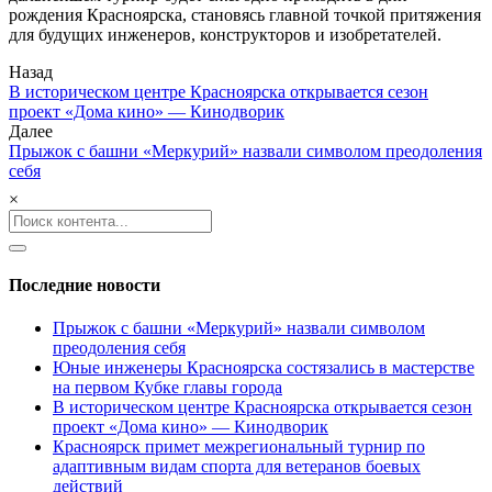
рождения Красноярска, становясь главной точкой притяжения
для будущих инженеров, конструкторов и изобретателей.
Post
Назад
В историческом центре Красноярска открывается сезон
navigation
проект «Дома кино» — Кинодворик
Далее
Прыжок с башни «Меркурий» назвали символом преодоления
себя
×
Search
for:
Последние новости
Прыжок с башни «Меркурий» назвали символом
преодоления себя
Юные инженеры Красноярска состязались в мастерстве
на первом Кубке главы города
В историческом центре Красноярска открывается сезон
проект «Дома кино» — Кинодворик
Красноярск примет межрегиональный турнир по
адаптивным видам спорта для ветеранов боевых
действий