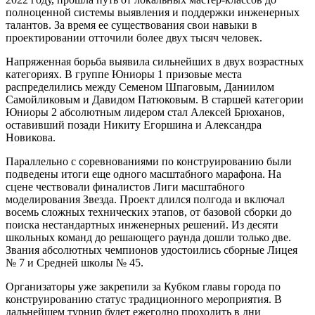
полноценной системы выявления и поддержки инженерных
талантов. За время ее существования свои навыки в
проектировании отточили более двух тысяч человек.
Напряженная борьба выявила сильнейших в двух возрастных
категориях. В группе Юниоры 1 призовые места
распределились между Семеном Шпаговым, Даниилом
Самойликовым и Давидом Патюковым. В старшей категории
Юниоры 2 абсолютным лидером стал Алексей Брюханов,
оставивший позади Никиту Егоршина и Александра
Новикова.
Параллельно с соревнованиями по конструированию были
подведены итоги еще одного масштабного марафона. На
сцене чествовали финалистов Лиги масштабного
моделирования Звезда. Проект длился полгода и включал
восемь сложных технических этапов, от базовой сборки до
поиска нестандартных инженерных решений. Из десяти
школьных команд до решающего раунда дошли только две.
Звания абсолютных чемпионов удостоились сборные Лицея
№ 7 и Средней школы № 45.
Организаторы уже закрепили за Кубком главы города по
конструированию статус традиционного мероприятия. В
дальнейшем турнир будет ежегодно проходить в дни