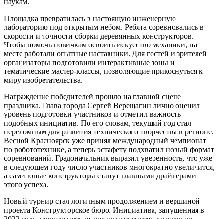
наукам.
Площадка превратилась в настоящую инженерную
лабораторию под открытым небом. Ребята соревновались в
скорости и точности сборки деревянных конструкторов.
Чтобы помочь новичкам освоить искусство механики, на
месте работали опытные наставники. Для гостей и зрителей
организаторы подготовили интерактивные зоны и
тематические мастер-классы, позволяющие прикоснуться к
миру изобретательства.
Награждение победителей прошло на главной сцене
праздника. Глава города Сергей Верещагин лично оценил
уровень подготовки участников и отметил важность
подобных инициатив. По его словам, текущий год стал
переломным для развития технического творчества в регионе.
Весной Красноярск уже принял международный чемпионат
по робототехнике, а теперь эстафету подхватил новый формат
соревнований. Градоначальник выразил уверенность, что уже
в следующем году число участников многократно увеличится,
а сами юные конструкторы станут главными драйверами
этого успеха.
Новый турнир стал логичным продолжением и вершиной
проекта Конструкторское бюро. Инициатива, запущенная в
2022 году, прошла путь от локальных мастер-классов до