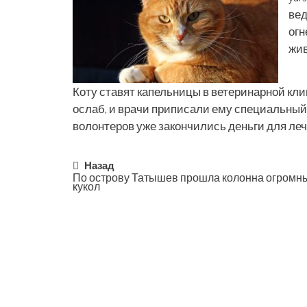
вед
огн
жив
Коту ставят капельницы в ветеринарной кли
ослаб, и врачи приписали ему специальный
волонтеров уже закончились деньги для леч
Post
Назад
По острову Татышев прошла колонна огромн
кукол
navigation