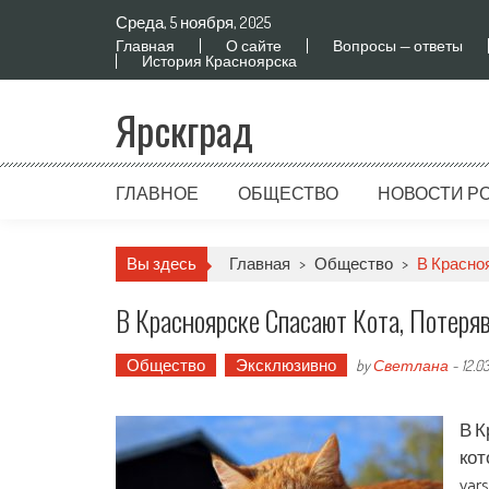
Среда, 5 ноября, 2025
Главная
О сайте
Вопросы — ответы
История Красноярска
Ярскград
ГЛАВНОЕ
ОБЩЕСТВО
НОВОСТИ Р
Вы здесь
Главная
>
Общество
>
В Красно
В Красноярске Спасают Кота, Потеря
Общество
Эксклюзивно
by
Светлана
-
12.0
В К
кот
yar