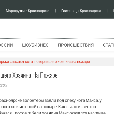
Маршрутки в Красноярске
Гостиницы Красноярска
ОССИИ
ШОУБИЗНЕС
ПРОИСШЕСТВИЯ
СТАТ
ярске спасают кота, потерявшего хозяина на пожаре
вшего Хозяина На Пожаре
3.2019
расноярске волонтеры взяли под опеку кота Макса, у
орого хозяин погиб на пожаре. Как стало известно
skgrad.ru, после гибели хозяина Макс оказался на улице,