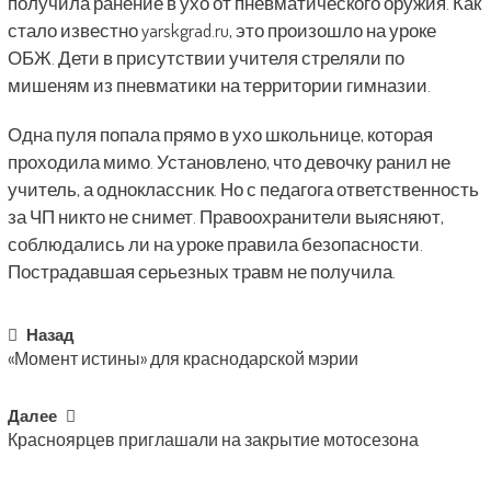
получила ранение в ухо от пневматического оружия. Как
стало известно yarskgrad.ru, это произошло на уроке
ОБЖ. Дети в присутствии учителя стреляли по
мишеням из пневматики на территории гимназии.
Одна пуля попала прямо в ухо школьнице, которая
проходила мимо. Установлено, что девочку ранил не
учитель, а одноклассник. Но с педагога ответственность
за ЧП никто не снимет. Правоохранители выясняют,
соблюдались ли на уроке правила безопасности.
Пострадавшая серьезных травм не получила.
Post
Назад
«Момент истины» для краснодарской мэрии
navigation
Далее
Красноярцев приглашали на закрытие мотосезона