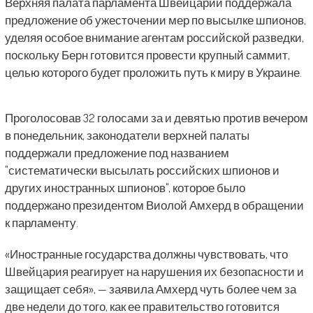
Верхняя палата парламента Швейцарии поддержала
предложение об ужесточении мер по высылке шпионов,
уделяя особое внимание агентам российской разведки,
поскольку Берн готовится провести крупный саммит,
целью которого будет проложить путь к миру в Украине.
Проголосовав 32 голосами за и девятью против вечером
в понедельник, законодатели верхней палаты
поддержали предложение под названием
"систематически высылать российских шпионов и
других иностранных шпионов", которое было
поддержано президентом Виолой Амхерд в обращении
к парламенту.
«Иностранные государства должны чувствовать, что
Швейцария реагирует на нарушения их безопасности и
защищает себя», — заявила Амхерд чуть более чем за
две недели до того, как ее правительство готовится