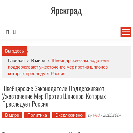
Ярскград
Вы здесь
Главная
>
В мире
>
Швейцарские законодатели
поддерживают ужесточение мер против шпионов,
которых преследует Россия
Швейцарские Законодатели Поддерживают
Ужесточение Мер Против Шпионов, Которых
Преследует Россия
В мире
Политика
Эксклюзивно
by
Vlad
-
28.05.2024