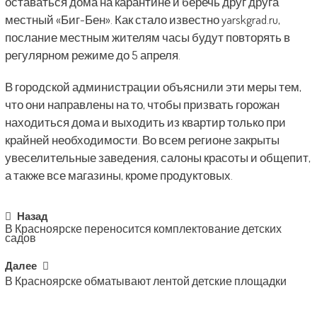
оставаться дома на карантине и беречь друг друга
местный «Биг-Бен». Как стало известно yarskgrad.ru,
послание местным жителям часы будут повторять в
регулярном режиме до 5 апреля.
В городской администрации объяснили эти меры тем,
что они направлены на то, чтобы призвать горожан
находиться дома и выходить из квартир только при
крайней необходимости. Во всем регионе закрыты
увеселительные заведения, салоны красоты и общепит,
а также все магазины, кроме продуктовых.
Post
Назад
В Красноярске переносится комплектование детских
navigation
садов
Далее
В Красноярске обматывают лентой детские площадки